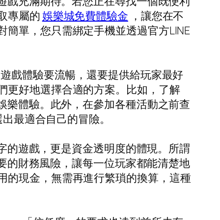
上遊戲充滿期待。若您正在尋找一個既便利
取專屬的
娛樂城免費體驗金
，讓您在不
簡單，您只需綁定手機並透過官方LINE
著遊戲體驗要流暢，還要提供給玩家最好
們更好地選擇合適的方案。比如，了解
的娛樂體驗。此外，在參加各種活動之前查
選出最適合自己的冒險。
數字的遊戲，更是資金透明度的體現。所謂
必要的財務風險，讓每一位玩家都能清楚地
用的現金，無需再進行繁瑣的換算，這種