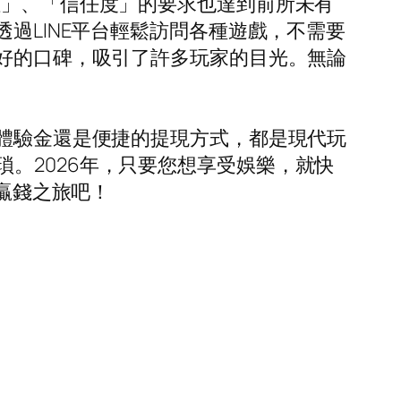
性」、「信任度」的要求也達到前所未有
過LINE平台輕鬆訪問各種遊戲，不需要
良好的口碑，吸引了許多玩家的目光。無論
的體驗金還是便捷的提現方式，都是現代玩
。2026年，只要您想享受娛樂，就快
金贏錢之旅吧！