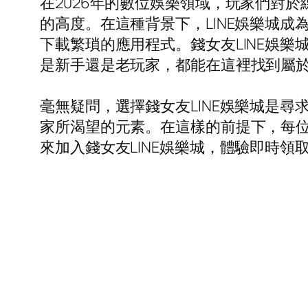
在2026年的數位娛樂領域，玩家們對
的高度。在這種背景下，LINE娛樂城成
下載繁瑣的應用程式。錢女友LINE娛
是新手還是老玩家，都能在這裡找到屬
毫無疑問，選擇錢女友LINE娛樂城是
家所渴望的元素。在這樣的前提下，每位
來加入錢女友LINE娛樂城，體驗即時領