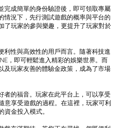
冊並完成簡單的身份驗證後，即可領取專屬
金的情況下，先行測試遊戲的概率與平台的
加了玩家的參與樂趣，更提升了玩家對於
求便利性與高效性的用戶而言。隨著科技進
INE，即可輕鬆進入精彩的娛樂世界。而
碑以及玩家友善的體驗金政策，成為了市場
愛好者的福音。玩家在此平台上，可以享受
隨意享受遊戲的過程。在這裡，玩家可利
的資金投入模式。