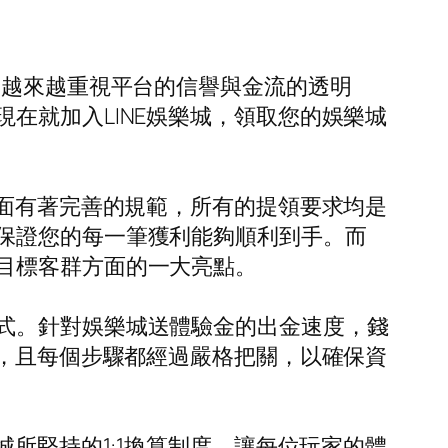
家越來越重視平台的信譽與金流的透明
在就加入LINE娛樂城，領取您的娛樂城
方面有著完善的規範，所有的提領要求均是
保證您的每一筆獲利能夠順利到手。而
目標客群方面的一大亮點。
式。針對娛樂城送體驗金的出金速度，錢
求，且每個步驟都經過嚴格把關，以確保資
所堅持的1:1換算制度，讓每位玩家的體