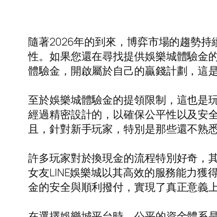
隨著2026年的到來，博弈市場的趨勢
性。如果您還在尋找提供娛樂城體驗金的
體驗金，開啟屬於自己的贏錢計劃，這
至於娛樂城體驗金的提領限制，這也是玩
經過精密設計的，以確保公平性以及安
且，針對新手玩家，特別是那些還不熟
許多玩家對於換現金的流程特別好奇，
女友LINE娛樂城以其高效的服務能力
金的安全與順利撥付，實現了真正意義
在選擇娛樂城平台時，公平的資金體系是玩