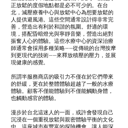
正放鬆的度假地點都是必不可少的。在台
北，減壓療養中心與放鬆中心為想要放鬆的
人提供避風港。這些空間通常設計得非常完
善，營造出有利於和諧的氛圍。舒適的環
境，搭配昏暗燈光與寧靜音樂，營造出絕對
振奮人心的體驗。這些水療中心的資深治療
師通常會採用多種策略——從傳統的台灣按摩
到更現代的技術——來釋放積壓的壓力，並展
現健康的感覺。
所謂半服務商店的吸引力不僅在於它們帶來
的舒緩，更在於整體體驗超越了一般的水療
體驗。顧客不僅能體驗到不僅能觸動身體，
也觸動感官的體驗。
漫步於台北這迷人的一面，或許會發現自己
沉浸在一個重視放鬆與親密體驗平衡的文化
中。這座城市有豐富的探險機會，讓人能深