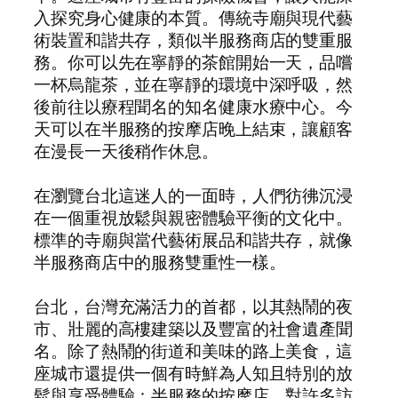
入探究身心健康的本質。傳統寺廟與現代藝
術裝置和諧共存，類似半服務商店的雙重服
務。你可以先在寧靜的茶館開始一天，品嚐
一杯烏龍茶，並在寧靜的環境中深呼吸，然
後前往以療程聞名的知名健康水療中心。今
天可以在半服務的按摩店晚上結束，讓顧客
在漫長一天後稍作休息。
在瀏覽台北這迷人的一面時，人們彷彿沉浸
在一個重視放鬆與親密體驗平衡的文化中。
標準的寺廟與當代藝術展品和諧共存，就像
半服務商店中的服務雙重性一樣。
台北，台灣充滿活力的首都，以其熱鬧的夜
市、壯麗的高樓建築以及豐富的社會遺產聞
名。除了熱鬧的街道和美味的路上美食，這
座城市還提供一個有時鮮為人知且特別的放
鬆與享受體驗：半服務的按摩店。對許多訪