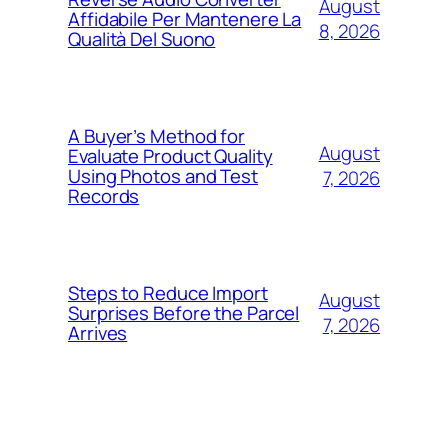
August
Affidabile Per Mantenere La
8, 2026
Qualità Del Suono
A Buyer’s Method for
August
Evaluate Product Quality
Using Photos and Test
7, 2026
Records
Steps to Reduce Import
August
Surprises Before the Parcel
7, 2026
Arrives