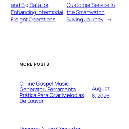
and Big Data for
Customer Service in
Enhancing Intermodal
the Smartwatch
Freight Operations
Buying Journey
→
MORE POSTS
Online Gospel Music
August
Generator: Ferramenta
Prática Para Criar Melodias
8, 2026
De Louvor
Reverse Audio Converter