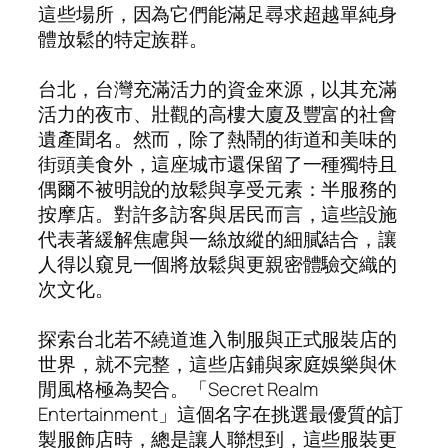
這些場所，因為它們能滿足尋求超越單純身
體放鬆的特定族群。
台北，台灣充滿活力的資金來源，以其充滿
活力的夜市、壯觀的高樓大廈及豐富的社會
遺產聞名。然而，除了熱鬧的街道和美味的
街頭美食外，這座城市還保留了一種獨特且
偶爾不被明說的放鬆與享受元素：半服務的
按摩店。對許多訪客與居民而言，這些設施
代表著緩解焦慮與一絲放縱的細膩結合，讓
人得以窺見一個將放鬆與更親密體驗交織的
次文化。
探索台北若不繞道進入制服與正式服裝店的
世界，就不完整，這些店鋪與家庭娛樂與休
閒風格極為契合。「Secret Realm
Entertainment」這個名字在挑選最優質的訂
製服飾店時，總是讓人聯想到，這些服裝更