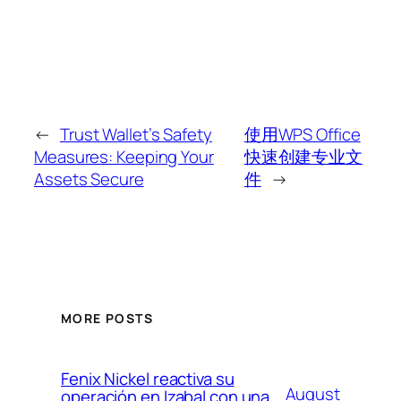
←
Trust Wallet’s Safety
使用WPS Office
Measures: Keeping Your
快速创建专业文
Assets Secure
件
→
MORE POSTS
Fenix Nickel reactiva su
August
operación en Izabal con una