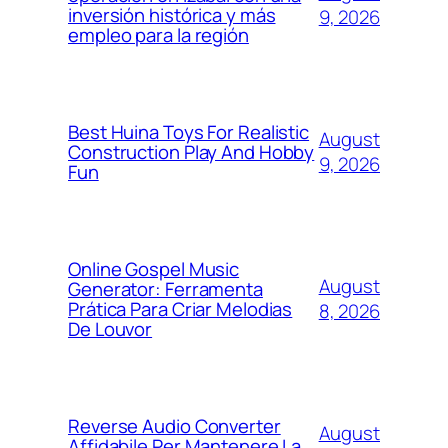
inversión histórica y más
9, 2026
empleo para la región
Best Huina Toys For Realistic
August
Construction Play And Hobby
9, 2026
Fun
Online Gospel Music
August
Generator: Ferramenta
Prática Para Criar Melodias
8, 2026
De Louvor
Reverse Audio Converter
August
Affidabile Per Mantenere La