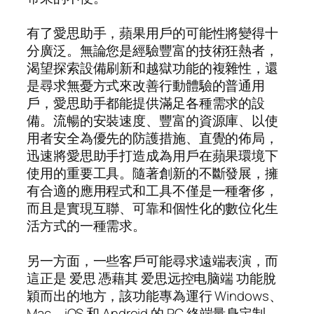
有了愛思助手，蘋果用戶的可能性將變得十
分廣泛。無論您是經驗豐富的技術狂熱者，
渴望探索設備刷新和越獄功能的複雜性，還
是尋求無憂方式來改善行動體驗的普通用
戶，愛思助手都能提供滿足各種需求的設
備。流暢的安裝速度、豐富的資源庫、以使
用者安全為優先的防護措施、直覺的佈局，
迅速將愛思助手打造成為用戶在蘋果環境下
使用的重要工具。隨著創新的不斷發展，擁
有合適的應用程式和工具不僅是一種奢侈，
而且是實現互聯、可靠和個性化的數位化生
活方式的一種需求。
另一方面，一些客戶可能尋求遠端表演，而
這正是 爱思 憑藉其 爱思远控电脑端 功能脫
穎而出的地方，該功能專為運行 Windows、
Mac、iOS 和 Android 的 PC 終端量身定制。