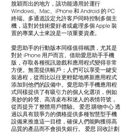
脫穎而出的地方，該功能適用於運行
Windows、Mac、iPhone 和 Android 的 PC
終端。多通道設定允許客戶同時控制多個主
機，這對於技術愛好者或處理多個 Apple 裝
置的專業人士來說是一項重要資產。
愛思助手的行動版本同樣值得稱讚，尤其是
對於 iPhone 用戶而言。借助愛思助手手機
版，存取各種視訊遊戲和應用程式變得非常
方便。無需提供帳戶；人們可以享受一鍵安
裝過程，從而比以往更輕鬆地將新應用程式
添加到他們的設備中。愛思助手手機應用程
式同樣提供了有吸引力的個人化選項，例如
美妙的鈴聲、高清桌布和迷人的表情符號，
從而提升了整體用戶體驗。 爱思 購物中心 透
過以具有競爭力的價格提供多種智慧型手機
設備來推進這一目標，確保人們能夠獲得高
品質的產品而不會損失銀行。 爱思 回收計劃