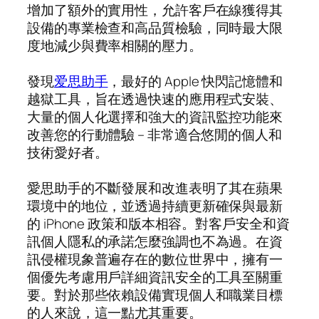
增加了額外的實用性，允許客戶在線獲得其
設備的專業檢查和高品質檢驗，同時最大限
度地減少與費率相關的壓力。
發現
爱思助手
，最好的 Apple 快閃記憶體和
越獄工具，旨在透過快速的應用程式安裝、
大量的個人化選擇和強大的資訊監控功能來
改善您的行動體驗 – 非常適合悠閒的個人和
技術愛好者。
愛思助手的不斷發展和改進表明了其在蘋果
環境中的地位，並透過持續更新確保與最新
的 iPhone 政策和版本相容。對客戶安全和資
訊個人隱私的承諾怎麼強調也不為過。在資
訊侵權現象普遍存在的數位世界中，擁有一
個優先考慮用戶詳細資訊安全的工具至關重
要。對於那些依賴設備實現個人和職業目標
的人來說，這一點尤其重要。