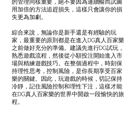
的管理同樣重要，絕不要因為連續輸而試圖
用加倍的方法追趕損失，這樣只會讓你的損
失更為加劇。
綜合來說，無論你是新手還是有經驗的玩
家，最重要的原則都是在進入DG真人百家樂
之前做好充分的準備。建議先進行DG試玩，
熟悉遊戲流程，然後從小額投注開始進入市
場與精練遊戲技巧。在整個過程中，時刻保
持理性思考，控制風險，是你長期享受百家
樂的關鍵。因此，玩遊戲的時候，切記保持
冷靜，記住風險控制和理性下注，這樣才能
在DG真人百家樂的世界中開啟一段愉快的旅
程。