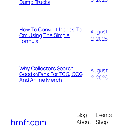
Dump Trucks
How To Convert Inches To
August
Cm Using The Simple
2, 2026
Formula
Why Collectors Search
August
Goods4Fans For TCG, CCG,
2, 2026
And Anime Merch
Blog
Events
hrnfr.com
About
Shop