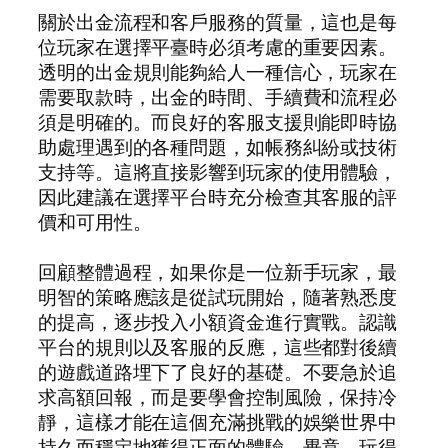
關於出金流程和客戶服務的質量，這也是每
位玩家在選擇平臺時必須考慮的重要因素。
透明的出金規則能夠給人一種信心，玩家在
需要取款時，出金的時間、手續費和流程必
須是明確的。而良好的客服支援則能即時協
助處理遇到的各種問題，如帳務糾紛或技術
支持等。這將直接影響到玩家的使用體驗，
因此建議在選擇平台時充分檢查其客服的評
價和可用性。
回顧整體過程，如果你是一位新手玩家，最
明智的策略應該是從試玩開始，隨著熟悉度
的提高，逐步投入小額資金進行實戰。認識
平台的規則以及客服的反應，這些都對後續
的遊戲道路埋下了良好的基礎。不要急於追
求高額回報，而是要學會控制風險，保持冷
靜，這樣才能在這個充滿挑戰的娛樂世界中
持久而穩定地獲得正面的體驗。畢竟，玩得