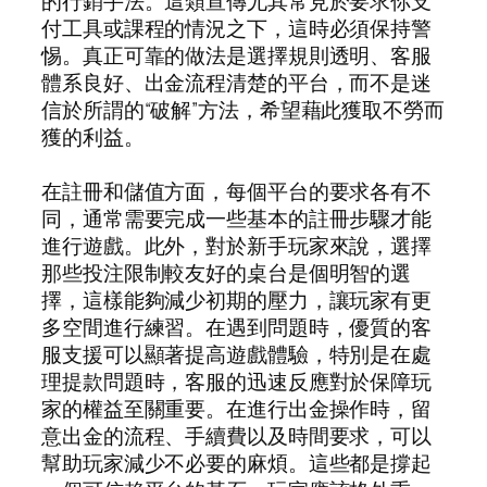
的行銷手法。這類宣傳尤其常見於要求你支
付工具或課程的情況之下，這時必須保持警
惕。真正可靠的做法是選擇規則透明、客服
體系良好、出金流程清楚的平台，而不是迷
信於所謂的“破解”方法，希望藉此獲取不勞而
獲的利益。
在註冊和儲值方面，每個平台的要求各有不
同，通常需要完成一些基本的註冊步驟才能
進行遊戲。此外，對於新手玩家來說，選擇
那些投注限制較友好的桌台是個明智的選
擇，這樣能夠減少初期的壓力，讓玩家有更
多空間進行練習。在遇到問題時，優質的客
服支援可以顯著提高遊戲體驗，特別是在處
理提款問題時，客服的迅速反應對於保障玩
家的權益至關重要。在進行出金操作時，留
意出金的流程、手續費以及時間要求，可以
幫助玩家減少不必要的麻煩。這些都是撐起