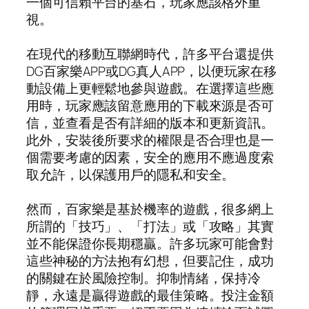
一個可信賴平台的基石，玩家應該格外重
視。
在現代的移動互聯網時代，許多平台還提供
DG百家樂APP或DG真人APP，以便玩家在移
動設備上更輕鬆地參與遊戲。在選擇這些應
用時，玩家應該留意應用的下載來源是否可
信，並查看是否有詳細的版本和更新資訊。
此外，安裝後所要求的權限是否合理也是一
個需要考慮的因素，安全的應用不應過度索
取允許，以保護用戶的隱私和安全。
然而，百家樂是基於機率的遊戲，很多網上
所謂的「技巧」、「打法」或「攻略」其實
並不能保證你長期穩贏。許多玩家可能會對
這些神秘的方法抱有幻想，但要記住，成功
的關鍵在於風險控制。抑制情緒，保持冷
靜，永遠是贏得遊戲的最佳策略。投注金額