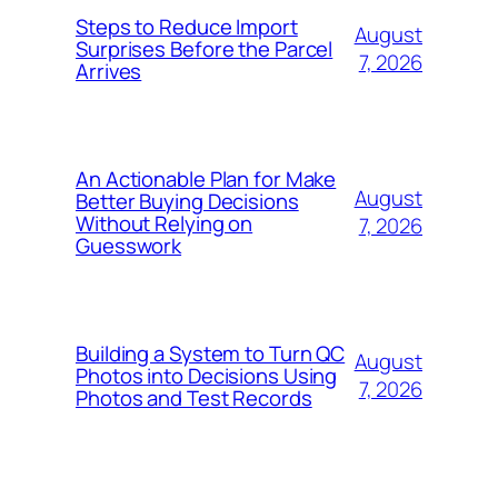
Steps to Reduce Import
August
Surprises Before the Parcel
7, 2026
Arrives
An Actionable Plan for Make
August
Better Buying Decisions
Without Relying on
7, 2026
Guesswork
Building a System to Turn QC
August
Photos into Decisions Using
7, 2026
Photos and Test Records