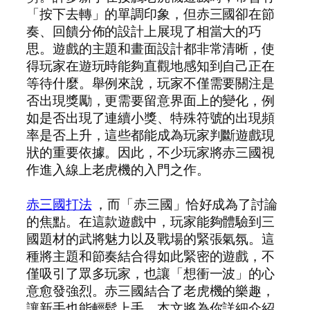
「按下去轉」的單調印象，但赤三國卻在節
奏、回饋分佈的設計上展現了相當大的巧
思。遊戲的主題和畫面設計都非常清晰，使
得玩家在遊玩時能夠直觀地感知到自己正在
等待什麼。舉例來說，玩家不僅需要關注是
否出現獎勵，更需要留意界面上的變化，例
如是否出現了連續小獎、特殊符號的出現頻
率是否上升，這些都能成為玩家判斷遊戲現
狀的重要依據。因此，不少玩家將赤三國視
作進入線上老虎機的入門之作。
赤三國打法
，而「赤三國」恰好成為了討論
的焦點。在這款遊戲中，玩家能夠體驗到三
國題材的武將魅力以及戰場的緊張氣氛。這
種將主題和節奏結合得如此緊密的遊戲，不
僅吸引了眾多玩家，也讓「想衝一波」的心
意愈發強烈。赤三國結合了老虎機的樂趣，
讓新手也能輕鬆上手。本文將為你詳細介紹