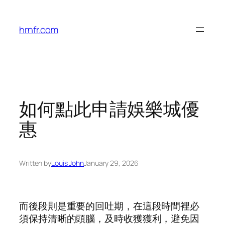
Skip
to
hrnfr.com
content
如何點此申請娛樂城優
惠
Written by
Louis John
January 29, 2026
而後段則是重要的回吐期，在這段時間裡必
須保持清晰的頭腦，及時收獲獲利，避免因