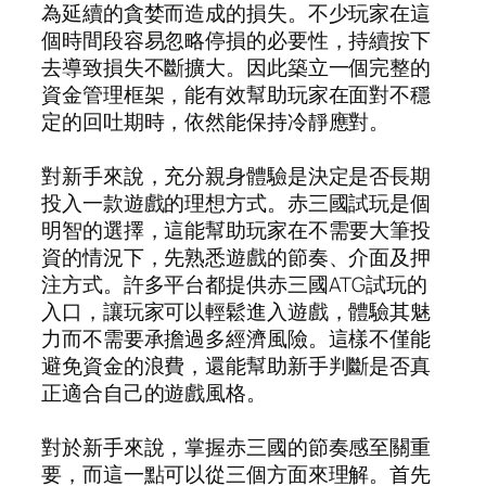
為延續的貪婪而造成的損失。不少玩家在這
個時間段容易忽略停損的必要性，持續按下
去導致損失不斷擴大。因此築立一個完整的
資金管理框架，能有效幫助玩家在面對不穩
定的回吐期時，依然能保持冷靜應對。
對新手來說，充分親身體驗是決定是否長期
投入一款遊戲的理想方式。赤三國試玩是個
明智的選擇，這能幫助玩家在不需要大筆投
資的情況下，先熟悉遊戲的節奏、介面及押
注方式。許多平台都提供赤三國ATG試玩的
入口，讓玩家可以輕鬆進入遊戲，體驗其魅
力而不需要承擔過多經濟風險。這樣不僅能
避免資金的浪費，還能幫助新手判斷是否真
正適合自己的遊戲風格。
對於新手來說，掌握赤三國的節奏感至關重
要，而這一點可以從三個方面來理解。首先