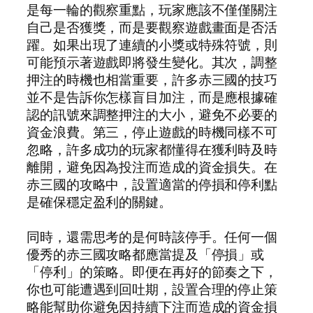
是每一輪的觀察重點，玩家應該不僅僅關注
自己是否獲獎，而是要觀察遊戲畫面是否活
躍。如果出現了連續的小獎或特殊符號，則
可能預示著遊戲即將發生變化。其次，調整
押注的時機也相當重要，許多赤三國的技巧
並不是告訴你怎樣盲目加注，而是應根據確
認的訊號來調整押注的大小，避免不必要的
資金浪費。第三，停止遊戲的時機同樣不可
忽略，許多成功的玩家都懂得在獲利時及時
離開，避免因為投注而造成的資金損失。在
赤三國的攻略中，設置適當的停損和停利點
是確保穩定盈利的關鍵。
同時，還需思考的是何時該停手。任何一個
優秀的赤三國攻略都應當提及「停損」或
「停利」的策略。即便在再好的節奏之下，
你也可能遭遇到回吐期，設置合理的停止策
略能幫助你避免因持續下注而造成的資金損