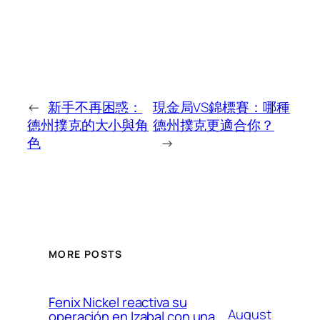
←
新手不再困惑：
現金局VS錦標賽：哪種
德州撲克的大小與角
德州撲克更適合你？
色
→
MORE POSTS
Fenix Nickel reactiva su
August
operación en Izabal con una