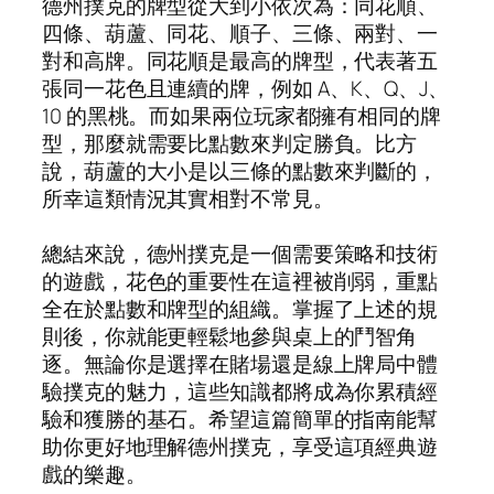
德州撲克的牌型從大到小依次為：同花順、
四條、葫蘆、同花、順子、三條、兩對、一
對和高牌。同花順是最高的牌型，代表著五
張同一花色且連續的牌，例如 A、K、Q、J、
10 的黑桃。而如果兩位玩家都擁有相同的牌
型，那麼就需要比點數來判定勝負。比方
說，葫蘆的大小是以三條的點數來判斷的，
所幸這類情況其實相對不常見。
總結來說，德州撲克是一個需要策略和技術
的遊戲，花色的重要性在這裡被削弱，重點
全在於點數和牌型的組織。掌握了上述的規
則後，你就能更輕鬆地參與桌上的鬥智角
逐。無論你是選擇在賭場還是線上牌局中體
驗撲克的魅力，這些知識都將成為你累積經
驗和獲勝的基石。希望這篇簡單的指南能幫
助你更好地理解德州撲克，享受這項經典遊
戲的樂趣。