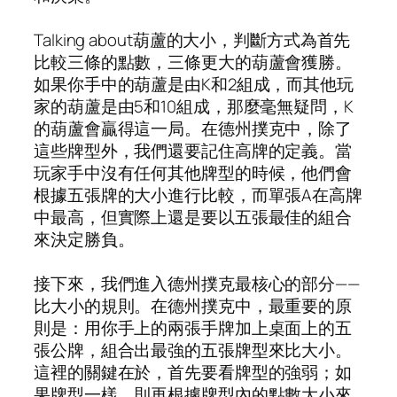
Talking about葫蘆的大小，判斷方式為首先
比較三條的點數，三條更大的葫蘆會獲勝。
如果你手中的葫蘆是由K和2組成，而其他玩
家的葫蘆是由5和10組成，那麼毫無疑問，K
的葫蘆會贏得這一局。在德州撲克中，除了
這些牌型外，我們還要記住高牌的定義。當
玩家手中沒有任何其他牌型的時候，他們會
根據五張牌的大小進行比較，而單張A在高牌
中最高，但實際上還是要以五張最佳的組合
來決定勝負。
接下來，我們進入德州撲克最核心的部分——
比大小的規則。在德州撲克中，最重要的原
則是：用你手上的兩張手牌加上桌面上的五
張公牌，組合出最強的五張牌型來比大小。
這裡的關鍵在於，首先要看牌型的強弱；如
果牌型一樣，則再根據牌型內的點數大小來