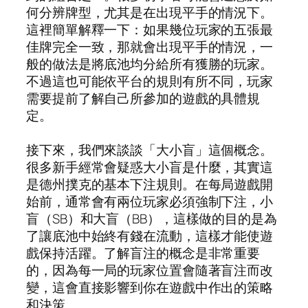
何分辨牌型，尤其是在出現平手的情況下。
這裡簡單解釋一下：如果幾位玩家的五張最
佳牌完全一致，那就會出現平手的情況，一
般的做法是將底池均分給所有獲勝的玩家。
不過這也可能依平台的規則有所不同，玩家
需要提前了解自己所參加的遊戲的具體規
定。
接下來，我們來談談「大小盲」這個概念。
很多新手經常會疑惑大小盲是什麼，其實這
是德州撲克的基本下注規則。在每局遊戲開
始前，通常會有兩位玩家必須強制下注，小
盲（SB）和大盲（BB），這樣做的目的是為
了讓底池中始終有錢在流動，這樣才能使遊
戲保持活躍。了解盲注的概念是非常重要
的，因為每一局的玩家位置會隨著盲注而改
變，這會直接影響到你在遊戲中作出的策略
和決策。