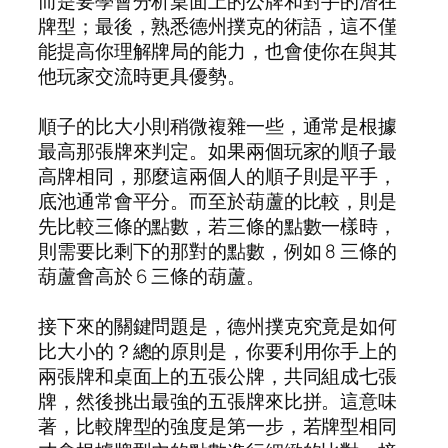
而是要學會分析桌面上的公牌和對手的潛在
牌型；最後，熟悉德州撲克的術語，這不僅
能提高你理解牌局的能力，也會使你在與其
他玩家交流時更具優勢。
順子的比大小則稍微複雜一些，通常是根據
最高那張牌來判定。如果兩個玩家的順子最
高牌相同，那麼這兩個人的順子則是平手，
底池通常會平分。而至於葫蘆的比較，則是
先比較三條的點數，若三條的點數一樣時，
則需要比剩下的那對的點數，例如 8 三條的
葫蘆會高於 6 三條的葫蘆。
接下來的關鍵問題是，德州撲克究竟是如何
比大小的？總的原則是，你要利用你手上的
兩張牌和桌面上的五張公牌，共同組成七張
牌，然後挑出最強的五張牌來比拼。這意味
著，比較牌型的強度是第一步，若牌型相同