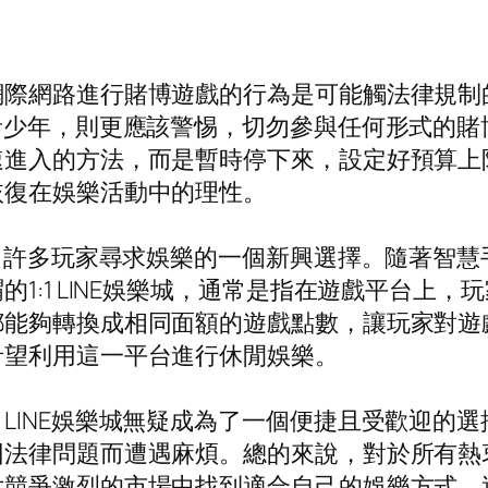
網際網路進行賭博遊戲的行為是可能觸法律規制
青少年，則更應該警惕，切勿參與任何形式的
速進入的方法，而是暫時停下來，設定好預算上
恢復在娛樂活動中的理性。
為了許多玩家尋求娛樂的一個新興選擇。隨著智
1:1 LINE娛樂城，通常是指在遊戲平台上
都能夠轉換成相同面額的遊戲點數，讓玩家對遊
希望利用這一平台進行休閒娛樂。
LINE娛樂城無疑成為了一個便捷且受歡迎的
因法律問題而遭遇麻煩。總的來說，對於所有熱
片競爭激烈的市場中找到適合自己的娛樂方式，