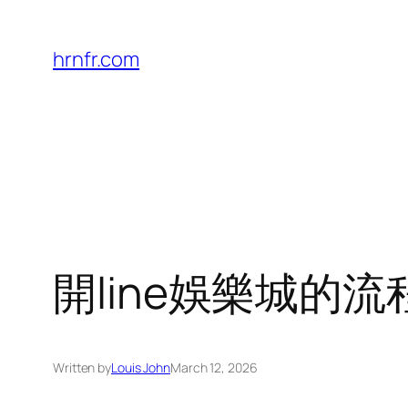
Skip
to
hrnfr.com
content
開line娛樂城的
Written by
Louis John
March 12, 2026