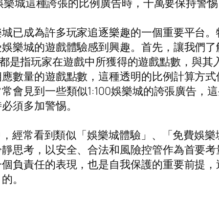
00娛樂城這種誇張的比例廣告時，千萬要保持警
已成為許多玩家追逐樂趣的一個重要平台。特別是
娛樂城的遊戲體驗感到興趣。首先，讓我們了解
娛樂城，都是指玩家在遊戲中所獲得的遊戲點數，
相應數量的遊戲點數，這種透明的比例計算方式
常會見到一些類似1:100娛樂城的誇張廣告，
時必須多加警惕。
程中，經常看到類似「娛樂城體驗」、「免費娛
冷靜思考，以安全、合法和風險控管作為首要考
一個負責任的表現，也是自我保護的重要前提，
目的。