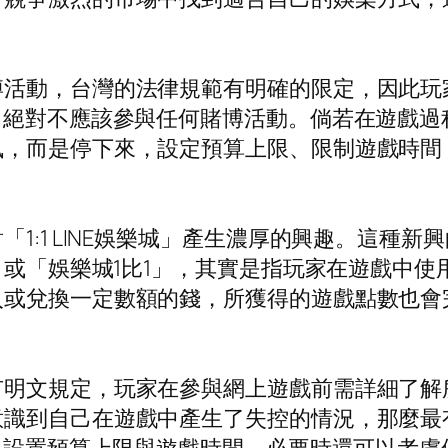
博活動，台灣的法律規範有明確的限定，因此玩
，絕對不應該參與任何賭博活動。倘若在遊戲
訊，而是停下來，設定預算上限、限制遊戲時間
1:1 LINE娛樂城」產生濃厚的興趣。這種
城」或「娛樂城1比1」，其實是指玩家在遊戲中
入或兌換一定數額的錢，所獲得的遊戲點數也會
有明文規定，玩家在參與網上遊戲前需詳細了解
意識到自己在遊戲中產生了失控的情況，那麼最