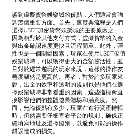
談到虛擬貨幣娛樂城的優點，人們通常會強
調幾個重要方面。首先，速度與流程是人們
選擇USDT加密貨幣娛樂城的主要原因之一，
因為相對於其他支付方式，虛擬貨幣的入金
與出金確認速度更快且流程簡單。此外，彈
性也是一個關鍵因素，玩家在使用USDT儲值
娛樂城時，可以獲得更大的金額靈活性，並
且對於經常遊玩的玩家來說，這樣的操作友
善度顯然是更高的。再者，對於許多玩家來
說，出金的效率和透明的規則也是他們在選
擇娛樂城時非常看重的因素，這些指標會直
接影響他們的整體遊戲體驗和滿意度。然
而，無論優點有多少，玩家在進行資產轉帳
時，仍然需要仔細查看平台的規則，确保正
確填寫地址及選擇鏈別，以避免可能的操作
錯誤造成的損失。