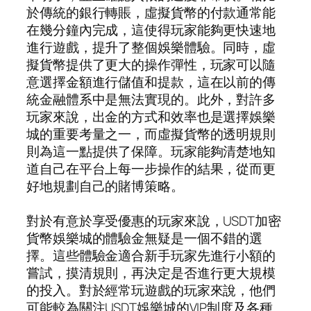
於傳統的銀行轉賬，虛擬貨幣的付款通常能
在幾分鐘內完成，這使得玩家能夠更快速地
進行遊戲，提升了整個娛樂體驗。同時，虛
擬貨幣提供了更大的操作彈性，玩家可以隨
意選擇金額進行儲值和提款，這在以前的傳
統金融體系中是無法實現的。此外，對許多
玩家來說，出金的方式和效率也是選擇娛樂
城的重要考量之一，而虛擬貨幣的透明規則
則為這一點提供了保障。玩家能夠清楚地知
道自己在平台上每一步操作的結果，從而更
好地規劃自己的賭博策略。
對於有意於享受優惠的玩家來說，USDT加密
貨幣娛樂城的體驗金無疑是一個不錯的選
擇。這些體驗金適合新手玩家先進行小額的
嘗試，摸清規則，再決定是否進行更大規模
的投入。對於經常玩遊戲的玩家來說，他們
可能較為關注USDT娛樂城的VIP制度及各種