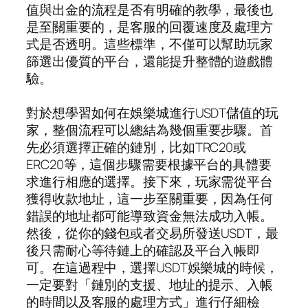
值與出金的流程是否有明確的教學，最後也
是至關重要的，是客服的回覆速度及處理方
式是否透明。這些標準，不僅可以幫助玩家
篩選出優質的平台，還能提升整體的遊戲體
驗。
對於想學習如何在娛樂城進行USDT儲值的玩
家，整個流程可以總結為幾個重要步驟。首
先必須選擇正確的鏈別，比如TRC20或
ERC20等，這個步驟需要根據平台的具體要
求進行相應的選擇。接下來，玩家需從平台
獲得收款地址，這一步至關重要，因為任何
錯誤的地址都可能導致資金無法成功入帳。
然後，從你的錢包或者交易所發送USDT，最
後只需耐心等待鏈上的確認及平台入帳即
可。在這過程中，選擇USDT娛樂城的時候，
一定要對「鏈別的支援、地址的提示、入帳
的時間以及客服的處理方式」進行仔細檢