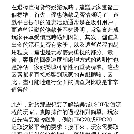
在選擇虛擬貨幣娛樂城時，建議玩家遵循三
個標準。首先，優惠條款是否清晰明了。遊
戲平台提供的優惠活動通常是在吸引用戶，
而這些活動的條款若不夠透明，常常會造成
玩家在享受優惠時遇到困難。其次，儲值與
出金的流程是否有教學，以及這些過程的易
用程度，這也是玩家需要重視的部分。最
後，客服的回覆速度和處理方式的透明性也
是評估一家娛樂城可靠性的重要標準。這些
因素都將直接影響到玩家的遊戲體驗，因
此，盡可能地進行全面的調查與比較是非常
值得的。
此外，對於那些想要了解娛樂城USDT儲值流
程的玩家，實際操作的過程相對簡單。玩家
首先需要選擇鏈別，例如TRC20或ERC20，
這取決於平台的要求；接下來，玩家需要取