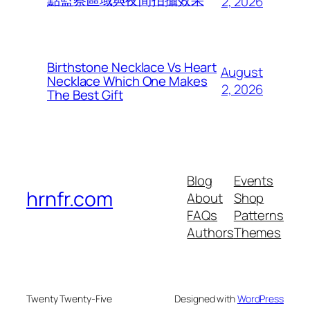
點監察區域與夜間拍攝效果
2, 2026
Birthstone Necklace Vs Heart
August
Necklace Which One Makes
2, 2026
The Best Gift
Blog
Events
hrnfr.com
About
Shop
FAQs
Patterns
Authors
Themes
Twenty Twenty-Five
Designed with
WordPress