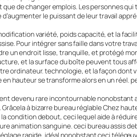
 que de changer emplois. Les personnes qui t
’augmenter le puissant de leur travail appréci
odification variété, poids capacité, et la facili
ssise. Pour intégrer sans faille dans votre tra
re un endroit lisse, tranquille, et protégé mo
ructure, et la surface du boîte peuvent tous af
otre ordinateur. technologie, et la façon dont
e en hauteur se transforme alors en un réel. p
ent devenu rare incontournable nonobstant a
 Grâcela à bizarre bureau réglable Chez hauteu
 la condition debout, ceci lequel aide à réduir
leure animation sanguine. ceci bureau assis d
té réglage rapide, idéal nonobstant ceci téléœu