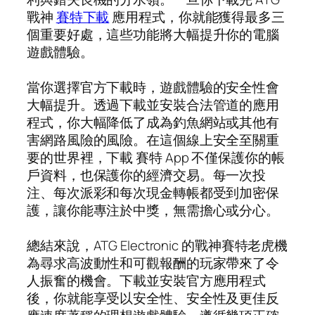
戰神
賽特下載
應用程式，你就能獲得最多三
個重要好處，這些功能將大幅提升你的電腦
遊戲體驗。
當你選擇官方下載時，遊戲體驗的安全性會
大幅提升。透過下載並安裝合法管道的應用
程式，你大幅降低了成為釣魚網站或其他有
害網路風險的風險。在這個線上安全至關重
要的世界裡，下載 賽特 App 不僅保護你的帳
戶資料，也保護你的經濟交易。每一次投
注、每次派彩和每次現金轉帳都受到加密保
護，讓你能專注於中獎，無需擔心或分心。
總結來說，ATG Electronic 的戰神賽特老虎機
為尋求高波動性和可觀報酬的玩家帶來了令
人振奮的機會。下載並安裝官方應用程式
後，你就能享受以安全性、安全性及更佳反