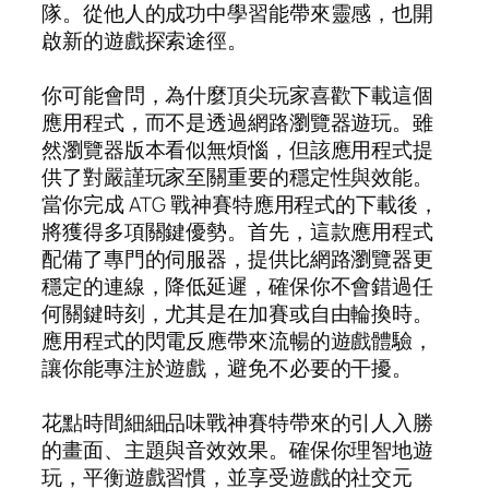
隊。從他人的成功中學習能帶來靈感，也開
啟新的遊戲探索途徑。
你可能會問，為什麼頂尖玩家喜歡下載這個
應用程式，而不是透過網路瀏覽器遊玩。雖
然瀏覽器版本看似無煩惱，但該應用程式提
供了對嚴謹玩家至關重要的穩定性與效能。
當你完成 ATG 戰神賽特應用程式的下載後，
將獲得多項關鍵優勢。首先，這款應用程式
配備了專門的伺服器，提供比網路瀏覽器更
穩定的連線，降低延遲，確保你不會錯過任
何關鍵時刻，尤其是在加賽或自由輪換時。
應用程式的閃電反應帶來流暢的遊戲體驗，
讓你能專注於遊戲，避免不必要的干擾。
花點時間細細品味戰神賽特帶來的引人入勝
的畫面、主題與音效效果。確保你理智地遊
玩，平衡遊戲習慣，並享受遊戲的社交元