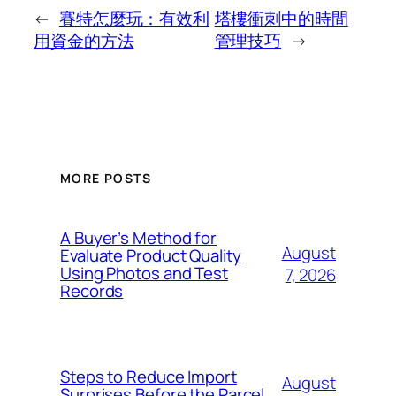
←
賽特怎麼玩：有效利
塔樓衝刺中的時間
用資金的方法
管理技巧
→
MORE POSTS
A Buyer’s Method for
August
Evaluate Product Quality
Using Photos and Test
7, 2026
Records
Steps to Reduce Import
August
Surprises Before the Parcel